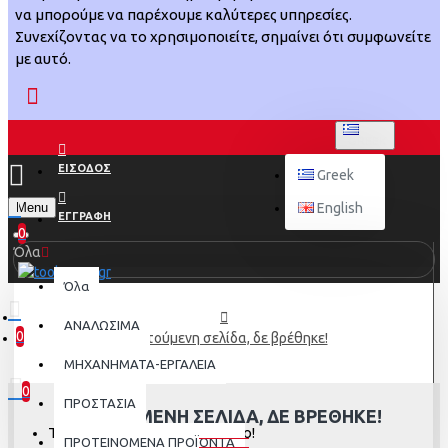
να μπορούμε να παρέχουμε καλύτερες υπηρεσίες.
Συνεχίζοντας να το χρησιμοποιείτε, σημαίνει ότι συμφωνείτε
με αυτό.
GREEK
ΕΙΣΟΔΟΣ
Greek
Menu
English
ΕΓΓΡΑΦΗ
0
Όλα
Όλα
ΑΝΑΛΩΣΙΜΑ
0
Η αιτούμενη σελίδα, δε βρέθηκε!
0 προϊόν(τα) - 0,00€
ΜΗΧΑΝΗΜΑΤΑ-ΕΡΓΑΛΕΙΑ
0
ΠΡΟΣΤΑΣΙΑ
Η ΑΙΤΟΎΜΕΝΗ ΣΕΛΊΔΑ, ΔΕ ΒΡΈΘΗΚΕ!
Το καλάθι αγορών είναι άδειο!
ΠΡΟΤΕΙΝΟΜΕΝΑ ΠΡΟΪΟΝΤΑ