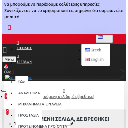
να μπορούμε να παρέχουμε καλύτερες υπηρεσίες.
Συνεχίζοντας να το χρησιμοποιείτε, σημαίνει ότι συμφωνείτε
με αυτό.
GREEK
ΕΙΣΟΔΟΣ
Greek
Menu
English
ΕΓΓΡΑΦΗ
0
Όλα
Όλα
ΑΝΑΛΩΣΙΜΑ
0
Η αιτούμενη σελίδα, δε βρέθηκε!
0 προϊόν(τα) - 0,00€
ΜΗΧΑΝΗΜΑΤΑ-ΕΡΓΑΛΕΙΑ
0
ΠΡΟΣΤΑΣΙΑ
Η ΑΙΤΟΎΜΕΝΗ ΣΕΛΊΔΑ, ΔΕ ΒΡΈΘΗΚΕ!
Το καλάθι αγορών είναι άδειο!
ΠΡΟΤΕΙΝΟΜΕΝΑ ΠΡΟΪΟΝΤΑ