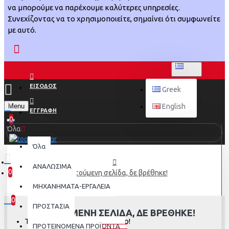
να μπορούμε να παρέχουμε καλύτερες υπηρεσίες.
Συνεχίζοντας να το χρησιμοποιείτε, σημαίνει ότι συμφωνείτε
με αυτό.
GREEK
ΕΙΣΟΔΟΣ
Greek
Menu
English
ΕΓΓΡΑΦΗ
0
Όλα
Όλα
ΑΝΑΛΩΣΙΜΑ
0
Η αιτούμενη σελίδα, δε βρέθηκε!
0 προϊόν(τα) - 0,00€
ΜΗΧΑΝΗΜΑΤΑ-ΕΡΓΑΛΕΙΑ
0
ΠΡΟΣΤΑΣΙΑ
Η ΑΙΤΟΎΜΕΝΗ ΣΕΛΊΔΑ, ΔΕ ΒΡΈΘΗΚΕ!
Το καλάθι αγορών είναι άδειο!
ΠΡΟΤΕΙΝΟΜΕΝΑ ΠΡΟΪΟΝΤΑ