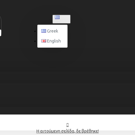
GREEK
Greek
English
Η αιτούμενη σελίδα, δε βρέθηκε!