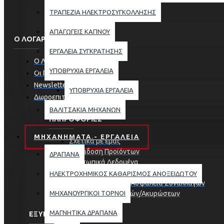
ΤΡΑΠΕΖΙΑ ΗΛΕΚΤΡΟΣΥΓΚΟΛΛΗΣΗΣ
ΑΠΑΓΩΓΕΙΣ ΚΑΠΝΟΥ
Ο ΛΟΓΑΡΙΑΣΜΟΣ ΜΟΥ
ΕΡΓΑΛΕΙΑ ΣΥΓΚΡΑΤΗΣΗΣ
Ο Λογαριασμός μου
ΥΠΟΒΡΥΧΙΑ ΕΡΓΑΛΕΙΑ
Οι Παραγγελίες μου
Newsletter
ΥΠΟΒΡΥΧΙΑ ΕΡΓΑΛΕΙΑ
Δωροεπιταγές
ΒΑΛΙΤΣΑΚΙΑ ΜΗΧΑΝΩΝ
ΠΛΗΡΟΦΟΡΊΕΣ
ΜΗΧΑΝΗΜΑΤΑ - ΕΡΓΑΛΕΙΑ
Σχετικά με εμάς
Παράδοση Προϊόντων
ΔΡΑΠΑΝΑ
Προσωπικά Δεδομένα
Όροι Χρήσης
ΗΛΕΚΤΡΟΧΗΜΙΚΟΣ ΚΑΘΑΡΙΣΜΟΣ ΑΝΟΞΕΙΔΩΤΟΥ
Τρόποι πληρωμής - Ασφάλεια Συναλλαγών
ΜΗΧΑΝΟΥΡΓΙΚΟΙ ΤΟΡΝΟΙ
Πολιτική Επιστροφών/Ακυρώσεων
ΜΑΓΝΗΤΙΚΑ ΔΡΑΠΑΝΑ
ΕΞΥΠΗΡΕΤΗΣΗ ΠΕΛΑΤΩΝ