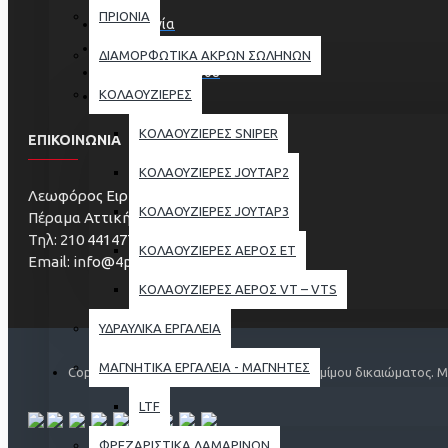
ΠΡΙΟΝΙΑ
Επικοινωνία
Επιστροφές
ΔΙΑΜΟΡΦΩΤΙΚΑ ΑΚΡΩΝ ΣΩΛΗΝΩΝ
Χάρτης Ιστοχώρου
ΚΟΛΑΟΥΖΙΕΡΕΣ
Κατασκευαστές
ΚΟΛΑΟΥΖΙΕΡΕΣ SNIPER
ΕΠΙΚΟΙΝΩΝΙΑ
ΚΟΛΑΟΥΖΙΕΡΕΣ JOYTAP2
Λεωφόρος Ειρήνης 273
ΚΟΛΑΟΥΖΙΕΡΕΣ JOYTAP3
Πέραμα Αττικής, ΤΚ 18863
Τηλ: 210 4414773 & 210 4414774
ΚΟΛΑΟΥΖΙΕΡΕΣ ΑΕΡΟΣ ΕΤ
Email: info@4pro.com.gr
ΚΟΛΑΟΥΖΙΕΡΕΣ ΑΕΡΟΣ VT – VTS
ΥΔΡΑΥΛΙΚΑ ΕΡΓΑΛΕΙΑ
ΜΑΓΝΗΤΙΚΑ ΕΡΓΑΛΕΙΑ - ΜΑΓΝΗΤΕΣ
Copyright © 2020, με επιφύλαξη παντός νομίμου δικαιώματος. 
LTF
ΦΡΕΖΑΡΙΣΤΙΚΑ ΛΑΜΑΡΙΝΩΝ