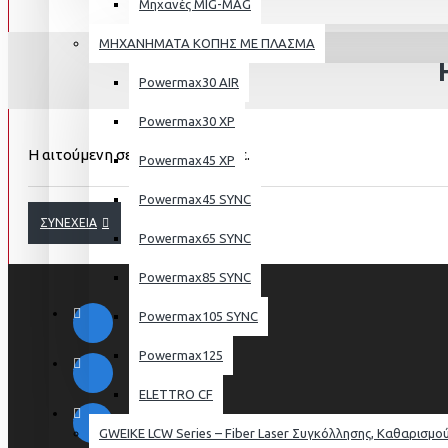
Μηχανές MIG-MAG
ΜΗΧΑΝΗΜΑΤΑ ΚΟΠΗΣ ΜΕ ΠΛΑΣΜA
Powermax30 AIR
Powermax30 XP
Η αιτούμενη σελίδα, δε βρέθηκε.
Powermax45 XP
Powermax45 SYNC
ΣΥΝΈΧΕΙΑ
Powermax65 SYNC
Powermax85 SYNC
Powermax105 SYNC
Powermax125
ELETTRO CF
GWEIKE LCW Series – Fiber Laser Συγκόλλησης, Καθαρισμού