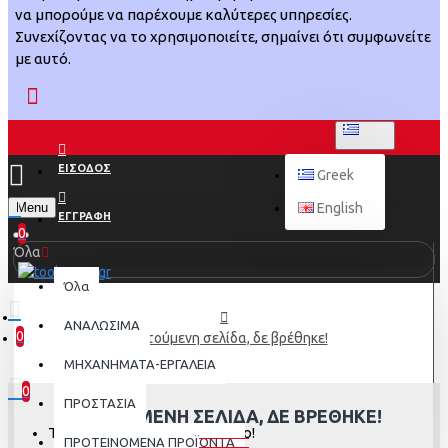
να μπορούμε να παρέχουμε καλύτερες υπηρεσίες.
Συνεχίζοντας να το χρησιμοποιείτε, σημαίνει ότι συμφωνείτε
με αυτό.
GREEK
ΕΙΣΟΔΟΣ
Greek
Menu
English
ΕΓΓΡΑΦΗ
0
Όλα
Όλα
ΑΝΑΛΩΣΙΜΑ
0
Η αιτούμενη σελίδα, δε βρέθηκε!
0 προϊόν(τα) - 0,00€
ΜΗΧΑΝΗΜΑΤΑ-ΕΡΓΑΛΕΙΑ
0
ΠΡΟΣΤΑΣΙΑ
Η ΑΙΤΟΎΜΕΝΗ ΣΕΛΊΔΑ, ΔΕ ΒΡΈΘΗΚΕ!
Το καλάθι αγορών είναι άδειο!
ΠΡΟΤΕΙΝΟΜΕΝΑ ΠΡΟΪΟΝΤΑ